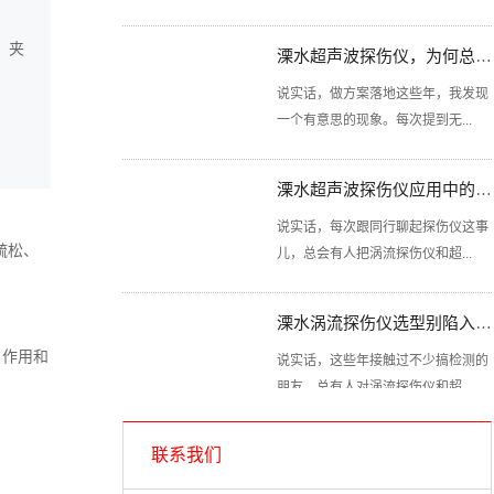
溧水超声波探伤仪，为何总被拿来直接对比
、夹
说实话，做方案落地这些年，我发现
一个有意思的现象。每次提到无...
溧水超声波探伤仪应用中的隐蔽陷阱你清楚吗？
说实话，每次跟同行聊起探伤仪这事
儿，总会有人把涡流探伤仪和超...
疏松、
溧水涡流探伤仪选型别陷入这认知误区
说实话，这些年接触过不少搞检测的
、作用和
朋友，总有人对涡流探伤仪和超...
溧水超声波探伤仪技术瓶颈到底出在哪里？
联系我们
探伤仪，特别是涡流探伤仪和超声波