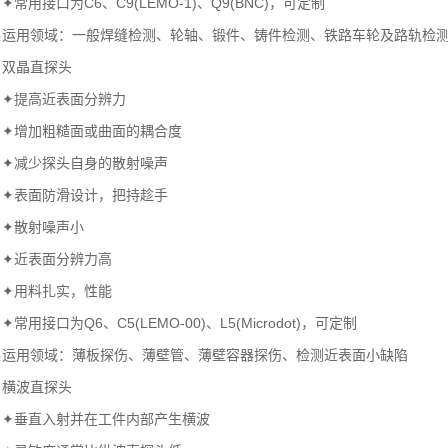
✦常用接口为C6、C9(LEMO-1)、Q9(BNC)，可定制
运用领域：一般焊缝检测、轮轴、锻件、铸件检测、铁路车轮及路轨检
双晶直探头
✦提高近表面分辨力
✦增加粗糙面或曲面的耦合度
✦减少探头自身的散射噪声
✦表面防滑设计，把持趁手
✦散射噪声小
✦近表面分辨力高
✦用料扎实，性能
✦常用接口为Q6、C5(LEMO-00)、L5(Microdot)，可定制
运用领域：薄板探伤、薄壁管、薄壁容器探伤、检测近表面小缺陷
横波直探头
✦垂直入射并在工件内部产生横波