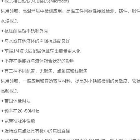
✦探头接口默认为顶装L5(Microdot)
运用领域、高温环境中检测应用、高温工件间歇性接触检测、铸件、锻
水浸探头
✦抗压耐腐蚀不锈钢外壳
✦与水或其他液体的声阻抗匹配良好
✦前端1/4波长匹配层保证输出能量更大化
✦不存在换能器与液体耦合状况的影响
✦有三种不同配置，无聚焦、点聚焦和线聚焦
运用领域：一般应用和穿透较厚材料、提高对小缺陷检测的灵敏度、管
高频探头
✦带固体延时块
✦频率在20~50MHz
✦宽带窄脉冲性能
✦近场或焦点处具有极小的焦斑直径