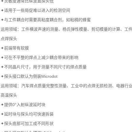
✦灵敏度通常比纵波直探头低
✦适用于一些局促难以进入的检测空间
✦与工件耦合时需要高粘度耦合剂，如粘稠的蜂蜜
运用领域：工件横波声速的测量、杨氏弹性模量、剪切模量的计算、工
点焊探头
✦前端带有软膜
✦可在不平整的焊点上减少耦合带来的影响
✦不同晶片尺寸，用于测量不同尺寸的焊点质量
✦探头接口默认为侧装Microdot
运用领域：汽车焊点质量完整性测量、工业中的点焊无损检测、电器行
高温探头
✦提供0°入射纵波延时块
✦延时块与探头均可快速拆装
✦探头底部可加工成不同形状