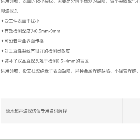
运用领域：表面的微小裂纹、需要高分辨率检测的缺陷、微小裂纹或气
爬波探头
✦受工件表面干扰小
✦有效检测深度为0.5mm-9mm
✦可沿着弯曲界面传播
✦对垂直性裂纹有很好的检测灵敏度
✦弥补了双晶直探头难于检测0.5~4mm的盲区
运用领域：役支柱瓷绝缘子表面缺陷、异种金属焊缝缺陷、小径管焊缝
溧水超声波探伤仪专用名词解释