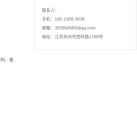
探伤仪，在工业领域的作用不言...
联系人：
手机：180-1309-3636
溧水一根头发丝的启示，看懂探伤仪的原理
邮箱：382850589@qq.com
你知道吗？探伤仪的灵感，居然来自
地址：江苏苏州市西环路1788号
一根看似脆弱的头发丝。我第一...
溧水涡流探伤仪选型不对？问题可能出在这里
结构、叠
聊探伤仪，超声波探伤仪、涡流探伤
仪，这三者经常在同一个项目里...
溧水真正把超声波探伤仪做好，都绕不开这件事
说实话，每次跟同行聊起探伤仪，总
能碰到一种情况：大家要么捧着...