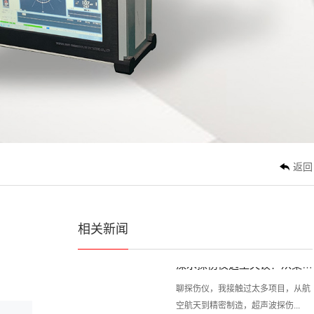
说实话，每次跟同行聊起探伤仪，总
3636
能碰到一种情况：大家要么捧着...
溧水涡流探伤仪的原理与实际应用解析
涡流探伤仪这个家伙，在无损检测领
域挺有意思的。你一提“探伤仪...
溧水同样是超声波探伤仪，标准执行为何差距这么大？
返回
说实话，做这行这么多年，总有些事
让人心里不是滋味。比如，同是...
相关新闻
溧水探伤仪选型失误？从案例看技术选型的关键点
聊探伤仪，我接触过太多项目，从航
空航天到精密制造，超声波探伤...