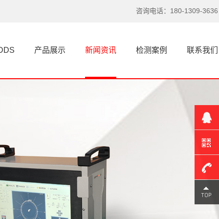
朋友，总有人对涡流探伤仪和超...
咨询电话：180-1309-3636
溧水超声波探伤仪技术瓶颈到底出在哪里？
DDS
产品展示
新闻资讯
检测案例
联系我们
探伤仪，特别是涡流探伤仪和超声波
探伤仪，在工业领域的作用不言...
溧水一根头发丝的启示，看懂探伤仪的原理
你知道吗？探伤仪的灵感，居然来自
一根看似脆弱的头发丝。我第一...
溧水涡流探伤仪选型不对？问题可能出在这里
聊探伤仪，超声波探伤仪、涡流探伤
仪，这三者经常在同一个项目里...
180-
1309-
溧水真正把超声波探伤仪做好，都绕不开这件事