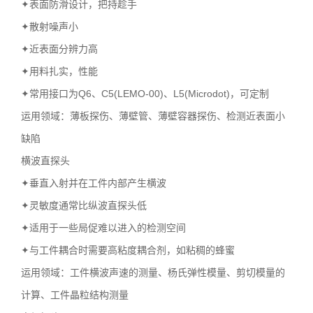
✦表面防滑设计，把持趁手
✦散射噪声小
✦近表面分辨力高
✦用料扎实，性能
✦常用接口为Q6、C5(LEMO-00)、L5(Microdot)，可定制
运用领域：薄板探伤、薄壁管、薄壁容器探伤、检测近表面小
缺陷
横波直探头
✦垂直入射并在工件内部产生横波
✦灵敏度通常比纵波直探头低
✦适用于一些局促难以进入的检测空间
✦与工件耦合时需要高粘度耦合剂，如粘稠的蜂蜜
运用领域：工件横波声速的测量、杨氏弹性模量、剪切模量的
计算、工件晶粒结构测量