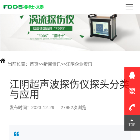
首
页
FDDS
产
品
新
展
闻
当前位置：
首页
>>
新闻资讯
>>
江阴企业资讯
检
示
资
测
联
江阴超声波探伤仪探头分类
与应用
讯
案
系
例
我
发布时间：2023-12-29
27952次浏览
们
180-
1309-