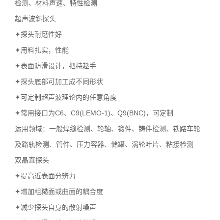
检测、材料声速、特性检测
超声波斜探头
✦探头耐磨性好
✦用料扎实，性能
✦表面防滑设计，把持趁手
✦探头底部可加工成不同形状
✦可定制超声波理论内的任意角度
✦常用接口为C6、C9(LEMO-1)、Q9(BNC)，可定制
运用领域：一般焊缝检测、轮轴、锻件、铸件检测、铁路车轮
及路轨检测、管件、压力容器、储罐、涡轮叶片、粘接检测
双晶直探头
✦提高近表面分辨力
✦增加粗糙面或曲面的耦合度
✦减少探头自身的散射噪声