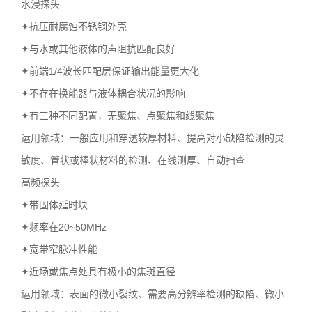
水浸探头
✦抗压耐腐蚀不锈钢外壳
✦与水或其他液体的声阻抗匹配良好
✦前端1/4波长匹配层保证输出能量更大化
✦不存在换能器与液体耦合状况的影响
✦有三种不同配置，无聚焦、点聚焦和线聚焦
运用领域：一般应用和穿透较厚材料、提高对小缺陷检测的灵
敏度、管状或棒状材料的检测、在线测厚、自动扫查
高频探头
✦带固体延时块
✦频率在20~50MHz
✦宽带窄脉冲性能
✦近场或焦点处具有极小的焦斑直径
运用领域：表面的微小裂纹、需要高分辨率检测的缺陷、微小