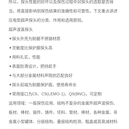
所以，探头性能的好坏以及探伤过程中对探头的选取是否得
当，将直接影响到探伤结果的准确性和可靠性。下文重点讲述
压电型超声探头的分类、作用和选用原则。
超声波直探头
✦探头外壳为耐磨不锈钢材质
✦灵敏度比保护膜探头高
✦用料扎实，性能
✦表面防滑设计，把持趁手
✦与大部分金属材料声阻抗匹配良好
✦探头前端为耐磨保护面，使用寿命长
✦常用接口为C6、C9(LEMO-1)、Q9(BNC)，可定制
运用领域：一般探伤应用、结构不复杂的金属件超声波探伤、
板材、棒材、锻件、铸件、坯料、管材、棒材、各种金属、非
金属小型罐体、分层结构、叠层结构检测、粗晶或高衰减材料