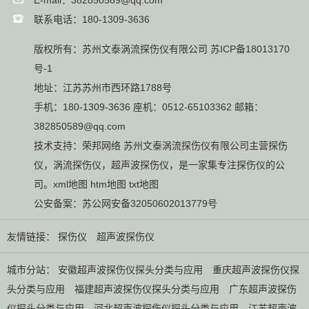
E-mail：382850589@qq.com
联系电话：180-1309-3636
版权所有：苏州文泰涡流探伤仪有限公司
苏ICP备18013170
号-1
地址：江苏苏州市西环路1788号
手机：180-1309-3636 座机：0512-65103362 邮箱：
382850589@qq.com
技术支持：
荣邦网络
苏州文泰涡流探伤仪有限公司主营
探伤
仪
，
涡流探伤仪
，
超声波探伤仪
，是一家集专注探伤仪的公
司。
xml地图
htm地图
txt地图
公安备案：
苏公网安备32050602013779号
友情链接：
探伤仪
超声波探伤仪
城市分站：
安徽超声波探伤仪探头分类与应用
重庆超声波探伤仪探
头分类与应用
福建超声波探伤仪探头分类与应用
广东超声波探伤
仪探头分类与应用
河北超声波探伤仪探头分类与应用
江苏超声波