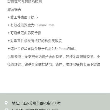
裂纹或气孔的缺陷检测
爬波探头
✦受工件表面干扰小
✦有效检测深度为0.5mm-9mm
✦可沿着弯曲界面传播
✦对垂直性裂纹有很好的检测灵敏度
✦弥补了双晶直探头难于检测0.5~4mm的盲区
运用领域：役支柱瓷绝缘子表面缺陷、异种金属焊缝缺陷、小
径管焊缝、镍基合金螺栓缺陷、铸件、堆焊层等的表面下裂纹
地址：江苏苏州市西环路1788号