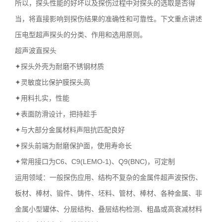
所以，探头性能的好坏以及探伤过程中对探头的选取是否得
当，将直接影响到探伤结果的准确性和可靠性。下文重点讲述
压电型超声探头的分类、作用和选用原则。
超声波直探头
✦探头外壳为耐磨不锈钢材质
✦灵敏度比保护膜探头高
✦用料扎实，性能
✦表面防滑设计，把持趁手
✦与大部分金属材料声阻抗匹配良好
✦探头前端为耐磨保护面，使用寿命长
✦常用接口为C6、C9(LEMO-1)、Q9(BNC)，可定制
运用领域：一般探伤应用、结构不复杂的金属件超声波探伤、
板材、棒材、锻件、铸件、坯料、管材、棒材、各种金属、非
金属小型罐体、分层结构、叠层结构检测、粗晶或高衰减材料