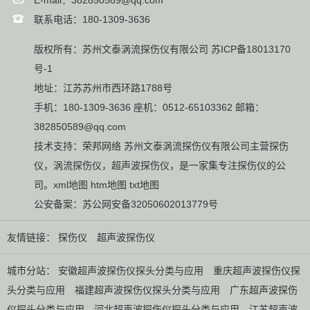
E-mail：382850589@qq.com
联系电话：180-1309-3636
版权所有：苏州文泰涡流探伤仪有限公司
苏ICP备18013170
号-1
地址：江苏苏州市西环路1788号
手机：180-1309-3636 座机：0512-65103362 邮箱：
382850589@qq.com
技术支持：
荣邦网络
苏州文泰涡流探伤仪有限公司主营
探伤
仪
，
涡流探伤仪
，
超声波探伤仪
，是一家集专注探伤仪的公
司。
xml地图
htm地图
txt地图
公安备案：
苏公网安备32050602013779号
友情链接：
探伤仪
超声波探伤仪
城市分站：
安徽超声波探伤仪探头分类与应用
重庆超声波探伤仪探
头分类与应用
福建超声波探伤仪探头分类与应用
广东超声波探伤
仪探头分类与应用
河北超声波探伤仪探头分类与应用
江苏超声波