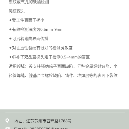
裂纹或气孔的缺陷检测
爬波探头
✦受工件表面干扰小
✦有效检测深度为0.5mm-9mm
✦可沿着弯曲界面传播
✦对垂直性裂纹有很好的检测灵敏度
✦弥补了双晶直探头难于检测0.5~4mm的盲区
运用领域：役支柱瓷绝缘子表面缺陷、异种金属焊缝缺陷、小
径管焊缝、镍基合金螺栓缺陷、铸件、堆焊层等的表面下裂纹
地址：江苏苏州市西环路1788号