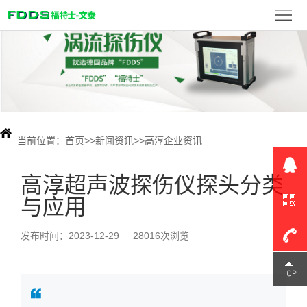
首
页
FDDS
产
品
新
展
闻
当前位置：
首页
>>
新闻资讯
>>
高淳企业资讯
检
示
资
测
联
高淳超声波探伤仪探头分类
与应用
讯
案
系
例
我
发布时间：2023-12-29
28016次浏览
们
180-
1309-