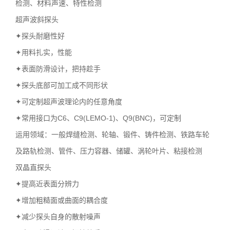
检测、材料声速、特性检测
超声波斜探头
✦探头耐磨性好
✦用料扎实，性能
✦表面防滑设计，把持趁手
✦探头底部可加工成不同形状
✦可定制超声波理论内的任意角度
✦常用接口为C6、C9(LEMO-1)、Q9(BNC)，可定制
运用领域：一般焊缝检测、轮轴、锻件、铸件检测、铁路车轮
及路轨检测、管件、压力容器、储罐、涡轮叶片、粘接检测
双晶直探头
✦提高近表面分辨力
✦增加粗糙面或曲面的耦合度
✦减少探头自身的散射噪声