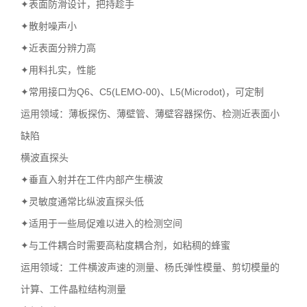
✦表面防滑设计，把持趁手
✦散射噪声小
✦近表面分辨力高
✦用料扎实，性能
✦常用接口为Q6、C5(LEMO-00)、L5(Microdot)，可定制
运用领域：薄板探伤、薄壁管、薄壁容器探伤、检测近表面小
缺陷
横波直探头
✦垂直入射并在工件内部产生横波
✦灵敏度通常比纵波直探头低
✦适用于一些局促难以进入的检测空间
✦与工件耦合时需要高粘度耦合剂，如粘稠的蜂蜜
运用领域：工件横波声速的测量、杨氏弹性模量、剪切模量的
计算、工件晶粒结构测量