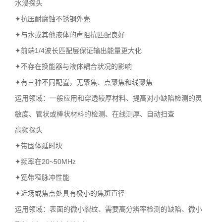
水浸探头
✦抗压耐腐蚀不锈钢外壳
✦与水或其他液体的声阻抗匹配良好
✦前端1/4波长匹配层保证输出能量更大化
✦不存在换能器与液体耦合状况的影响
✦有三种不同配置，无聚焦、点聚焦和线聚焦
运用领域：一般应用和穿透较厚材料、提高对小缺陷检测的灵
敏度、管状或棒状材料的检测、在线测厚、自动扫查
高频探头
✦带固体延时块
✦频率在20~50MHz
✦宽带窄脉冲性能
✦近场或焦点处具有极小的焦斑直径
运用领域：表面的微小裂纹、需要高分辨率检测的缺陷、微小