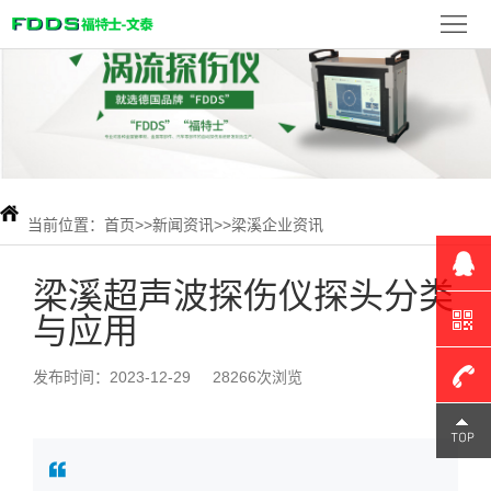
首
页
FDDS
产
品
新
展
闻
当前位置：
首页
>>
新闻资讯
>>
梁溪企业资讯
检
示
资
测
联
梁溪超声波探伤仪探头分类
与应用
讯
案
系
例
我
发布时间：2023-12-29
28266次浏览
们
180-
1309-