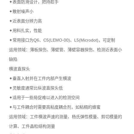
✦表面防滑设计，把持趁手
✦散射噪声小
✦近表面分辨力高
✦用料扎实，性能
✦常用接口为Q6、C5(LEMO-00)、L5(Microdot)，可定制
运用领域：薄板探伤、薄壁管、薄壁容器探伤、检测近表面小
缺陷
横波直探头
✦垂直入射并在工件内部产生横波
✦灵敏度通常比纵波直探头低
✦适用于一些局促难以进入的检测空间
✦与工件耦合时需要高粘度耦合剂，如粘稠的蜂蜜
运用领域：工件横波声速的测量、杨氏弹性模量、剪切模量的
计算、工件晶粒结构测量