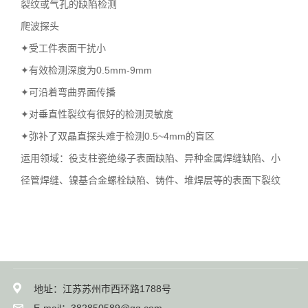
裂纹或气孔的缺陷检测
爬波探头
✦受工件表面干扰小
✦有效检测深度为0.5mm-9mm
✦可沿着弯曲界面传播
✦对垂直性裂纹有很好的检测灵敏度
✦弥补了双晶直探头难于检测0.5~4mm的盲区
运用领域：役支柱瓷绝缘子表面缺陷、异种金属焊缝缺陷、小
径管焊缝、镍基合金螺栓缺陷、铸件、堆焊层等的表面下裂纹
地址：江苏苏州市西环路1788号