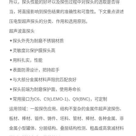
所以，探头性能的好坏以及探伤过程中对探头的选取是否得
当，将直接影响到探伤结果的准确性和可靠性。下文重点讲述
压电型超声探头的分类、作用和选用原则。
超声波直探头
✦探头外壳为耐磨不锈钢材质
✦灵敏度比保护膜探头高
✦用料扎实，性能
✦表面防滑设计，把持趁手
✦与大部分金属材料声阻抗匹配良好
✦探头前端为耐磨保护面，使用寿命长
✦常用接口为C6、C9(LEMO-1)、Q9(BNC)，可定制
运用领域：一般探伤应用、结构不复杂的金属件超声波探伤、
板材、棒材、锻件、铸件、坯料、管材、棒材、各种金属、非
金属小型罐体、分层结构、叠层结构检测、粗晶或高衰减材料