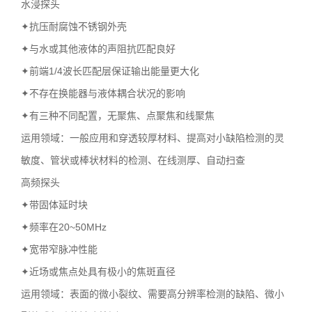
水浸探头
✦抗压耐腐蚀不锈钢外壳
✦与水或其他液体的声阻抗匹配良好
✦前端1/4波长匹配层保证输出能量更大化
✦不存在换能器与液体耦合状况的影响
✦有三种不同配置，无聚焦、点聚焦和线聚焦
运用领域：一般应用和穿透较厚材料、提高对小缺陷检测的灵
敏度、管状或棒状材料的检测、在线测厚、自动扫查
高频探头
✦带固体延时块
✦频率在20~50MHz
✦宽带窄脉冲性能
✦近场或焦点处具有极小的焦斑直径
运用领域：表面的微小裂纹、需要高分辨率检测的缺陷、微小