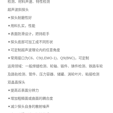
检测、材料声速、特性检测
超声波斜探头
✦探头耐磨性好
✦用料扎实，性能
✦表面防滑设计，把持趁手
✦探头底部可加工成不同形状
✦可定制超声波理论内的任意角度
✦常用接口为C6、C9(LEMO-1)、Q9(BNC)，可定制
运用领域：一般焊缝检测、轮轴、锻件、铸件检测、铁路车轮
及路轨检测、管件、压力容器、储罐、涡轮叶片、粘接检测
双晶直探头
✦提高近表面分辨力
✦增加粗糙面或曲面的耦合度
✦减少探头自身的散射噪声