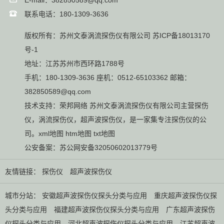
E-mail：382850589@qq.com
联系电话：180-1309-3636
版权所有：苏州文泰涡流探伤仪有限公司
苏ICP备18013170
号-1
地址：江苏苏州市西环路1788号
手机：180-1309-3636 座机：0512-65103362 邮箱：
382850589@qq.com
技术支持：
荣邦网络
苏州文泰涡流探伤仪有限公司主营
探伤
仪
，
涡流探伤仪
，
超声波探伤仪
，是一家集专注探伤仪的公
司。
xml地图
htm地图
txt地图
公安备案：
苏公网安备32050602013779号
友情链接：
探伤仪
超声波探伤仪
城市分站：
安徽超声波探伤仪探头分类与应用
重庆超声波探伤仪探
头分类与应用
福建超声波探伤仪探头分类与应用
广东超声波探伤
仪探头分类与应用
河北超声波探伤仪探头分类与应用
江苏超声波