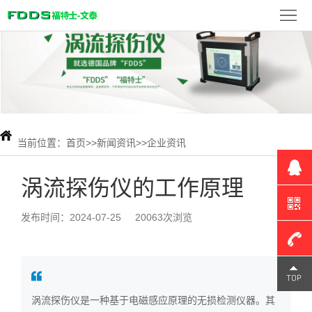
首
页
FDDS
产
品
新
展
闻
当前位置：
首页
>>
新闻资讯
>>
企业资讯
检
示
资
测
联
涡流探伤仪的工作原理
讯
案
系
发布时间：2024-07-25
20063次浏览
例
我
们
180-
涡流探伤仪是一种基于电磁感应原理的无损检测仪器。其
1309-