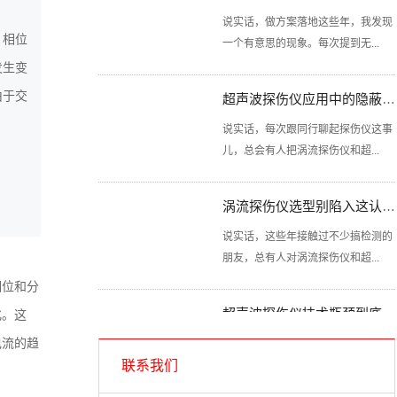
说实话，做方案落地这些年，我发现
一个有意思的现象。每次提到无...
、相位
发生变
超声波探伤仪应用中的隐蔽陷阱你清楚吗？
由于交
说实话，每次跟同行聊起探伤仪这事
儿，总会有人把涡流探伤仪和超...
涡流探伤仪选型别陷入这认知误区
说实话，这些年接触过不少搞检测的
朋友，总有人对涡流探伤仪和超...
相位和分
超声波探伤仪技术瓶颈到底出在哪里？
化。这
探伤仪，特别是涡流探伤仪和超声波
电流的趋
探伤仪，在工业领域的作用不言...
联系我们