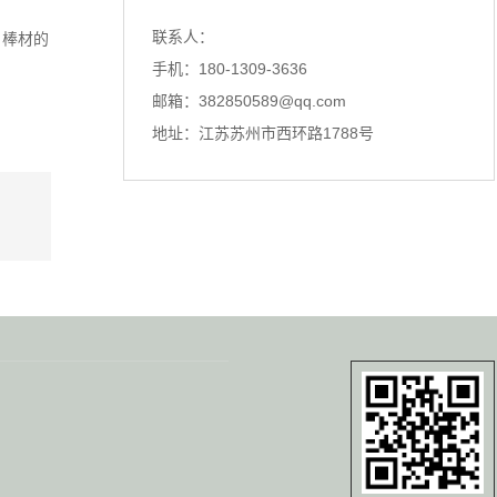
一根头发丝的启示，看懂探伤仪的原理
联系人：
、棒材的
你知道吗？探伤仪的灵感，居然来自
手机：180-1309-3636
一根看似脆弱的头发丝。我第一...
邮箱：382850589@qq.com
地址：江苏苏州市西环路1788号
涡流探伤仪选型不对？问题可能出在这里
聊探伤仪，超声波探伤仪、涡流探伤
仪，这三者经常在同一个项目里...
真正把超声波探伤仪做好，都绕不开这件事
说实话，每次跟同行聊起探伤仪，总
能碰到一种情况：大家要么捧着...