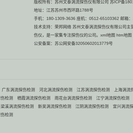
版权所有：苏州文泰涡流探伤仪有限公司
苏ICP备180
地址：江苏苏州市西环路1788号
手机：180-1309-3636 座机：0512-65103362 邮箱：
技术支持：
荣邦网络
苏州文泰涡流探伤仪有限公司主
伤仪
，是一家集专注探伤仪的公司。
xml地图
htm地图
公安备案：
苏公网安备32050602013779号
广东涡流探伤检测
河北涡流探伤检测
江苏涡流探伤检测
上海涡流
探伤检测
栖霞涡流探伤检测
雨花台涡流探伤检测
江宁涡流探伤检测
梁溪涡流探伤检测
新吴涡流探伤检测
江阴涡流探伤检测
宜兴涡流
探伤检测