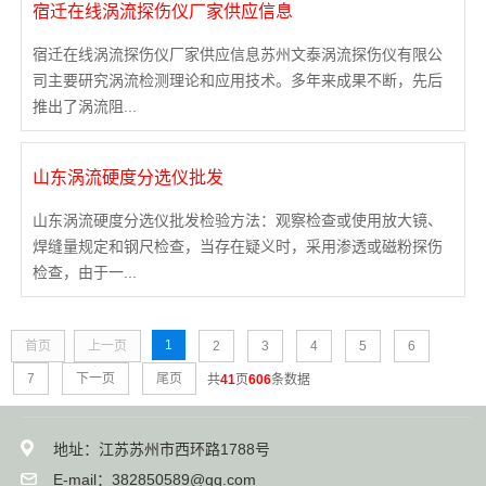
宿迁在线涡流探伤仪厂家供应信息
宿迁在线涡流探伤仪厂家供应信息苏州文泰涡流探伤仪有限公
司主要研究涡流检测理论和应用技术。多年来成果不断，先后
推出了涡流阻...
山东涡流硬度分选仪批发
山东涡流硬度分选仪批发检验方法：观察检查或使用放大镜、
焊缝量规定和钢尺检查，当存在疑义时，采用渗透或磁粉探伤
检查，由于一...
1
首页
上一页
2
3
4
5
6
7
下一页
尾页
共
41
页
606
条数据
地址：江苏苏州市西环路1788号
E-mail：382850589@qq.com