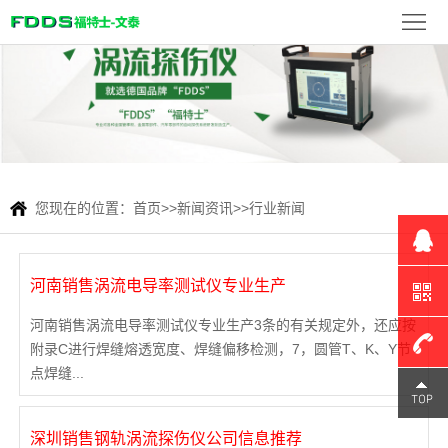
首
页
FDDS
产
品
新
展
闻
检
您现在的位置：
首页
>>
新闻资讯
>>
行业新闻
示
资
测
联
河南销售涡流电导率测试仪专业生产
讯
案
系
河南销售涡流电导率测试仪专业生产3条的有关规定外，还应按
例
我
附录C进行焊缝熔透宽度、焊缝偏移检测，7，圆管T、K、Y节
点焊缝...
们
180-
深圳销售钢轨涡流探伤仪公司信息推荐
1309-