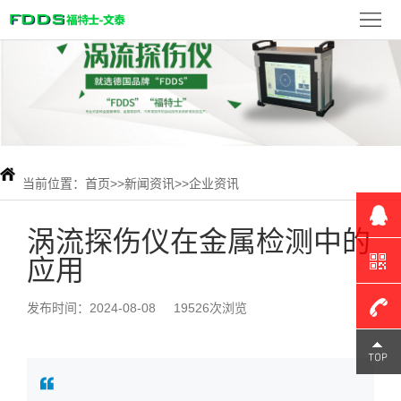
首
页
FDDS
产
品
新
展
闻
当前位置：
首页
>>
新闻资讯
>>
企业资讯
检
示
资
测
联
涡流探伤仪在金属检测中的
应用
讯
案
系
例
我
发布时间：2024-08-08
19526次浏览
们
180-
1309-