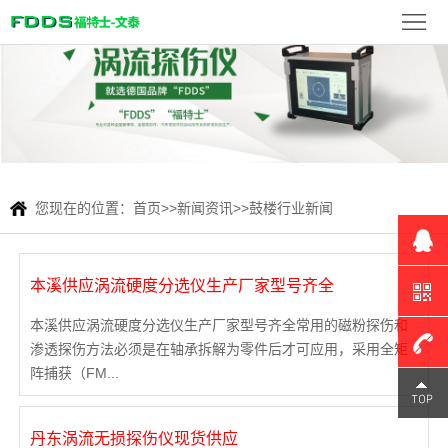
首
页
FDDS
产
品
新
展
闻
检
您现在的位置：
首页
>>
新闻资讯
>>
鼓楼行业新闻
示
资
测
联
本溪供应涡流硬度分选仪生产厂家型号齐全
讯
案
系
本溪供应涡流硬度分选仪生产厂家型号齐全常用的磁粉探伤和
例
我
渗透探伤方法必须是在轴承拆解为零件后才可应用，采用全矩
阵捕获（FM...
们
180-
丹东涡流无损探伤仪现货供应
1309-