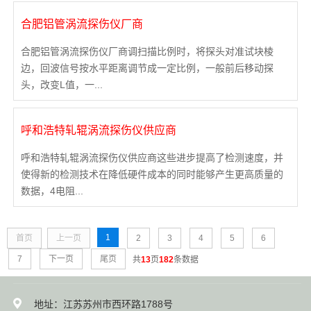
合肥铝管涡流探伤仪厂商
合肥铝管涡流探伤仪厂商调扫描比例时，将探头对准试块棱
边，回波信号按水平距离调节成一定比例，一般前后移动探
头，改变L值，一...
呼和浩特轧辊涡流探伤仪供应商
呼和浩特轧辊涡流探伤仪供应商这些进步提高了检测速度，并
使得新的检测技术在降低硬件成本的同时能够产生更高质量的
数据，4电阻...
1
首页
上一页
2
3
4
5
6
7
下一页
尾页
共
13
页
182
条数据
地址：江苏苏州市西环路1788号