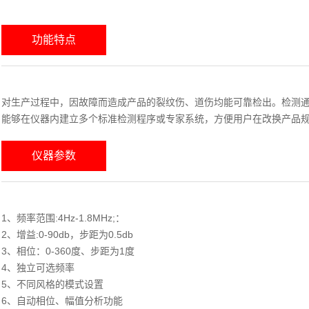
功能特点
对生产过程中，因故障而造成产品的裂纹伤、道伤均能可靠检出。检测
能够在仪器内建立多个标准检测程序或专家系统，方便用户在改换产品
仪器参数
1、频率范围:4Hz-1.8MHz;：
2、增益:0-90db，步距为0.5db
3、相位：0-360度、步距为1度
4、独立可选频率
5、不同风格的模式设置
6、自动相位、幅值分析功能