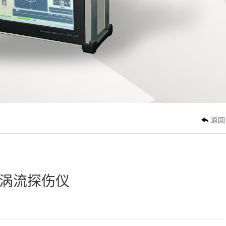
3636
返回
20涡流探伤仪