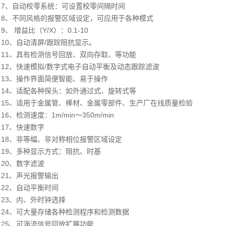
7、自动校零系统：可设置校零间隔时间
8、不同风格的报警区域设定，可应用于各种模式
9、 增益比（Y/X）：0.1-10
10、自动清屏/跟踪阻抗显示。
11、具有检测信号回放、双向存取、等功能
12、快速模拟/数字式电子自动平衡及动态跟踪滤波
13、操作界面简便智能、易于操作
14、适配各种探头：如外通过式、旋转式等
15、适用于金属管、棒材、金属零部件、生产厂在线质量检验
16、检测速度：1m/min～350m/min
17、快速数字
18、非等幅、非对称相位报警区域设定
19、多种显示方式：阻抗、时基
20、数字滤波
21、声光报警输出
22、自动平衡时间
23、内、外时钟选择
24、可大量存储各种检测程序和检测数据
25、可涡流信号回放扩展功能