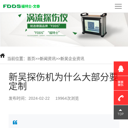
首
页
FDDS
产
品
新
展
闻
当前位置：
首页
>>
新闻资讯
>>
新吴企业资讯
检
示
资
测
联
新吴探伤机为什么大部分要
定制
讯
案
系
例
我
发布时间：2024-02-22
19964次浏览
们
180-
1309-