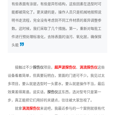
有些表面有涂层，有些是异形结构，这些因素在选型时可
能都被简化了。更关键的是，操作人员只是机械地按照说
明书走流程，完全没有考虑到不同工件材质的差异调整参
数。这时候，我们采取了几个措施。第一，重新对每批工
件进行预处理标准化，去除表面的油污、氧化层，确保探
头能
接触过不少
探伤仪
项目，
超声波探伤仪
、
涡流探伤仪
这些
设备看着简单，但真要玩明白，里面的门道可不少。我见过太
多项目，要么就是选型时一头雾水，要么就是操作不当，最后
效果差得离谱。说实话，
探伤仪
这东西，选对型号只是第一
步，真正能把它们用好的关键点，往往被大家忽视了。
就拿
涡流探伤仪
来说吧，我最近参与的一个案例就很有代