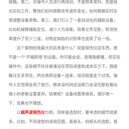
接触。第二，对操作人员进行再培训，不是照本宣科，而是结
合实际工件，教他们如何观察信号波形变化，如何根据实时反
馈调整设备参数。第三，我们引入了一套自动化的辅助设备，
比如机械臂辅助定位，减少人为误差。效果立竿见影，检测效
率提升了至少三成，对特定缺陷的识别率也提高了近一倍。
这个案例给我最大的启发是什么？就是探伤仪这东西，绝
不是一个“开箱即用”的设备。你可能会说，道理我都懂，但实际
操作中，这些细节往往被淹没在项目进度和成本压力下。我接
触过太多项目，供应商把设备一送来，培训就是走个过场，操
作人员觉得会用了就行，根本没时间也没精力去深究那些看似
微小的参数设置差异。结果呢？设备闲置率很高，偶尔用一
下，效果也不理想。
以
超声波探伤仪
为例，同样是选型时，要考虑的细节就更
多。比如，不同波型的适用范围，直探头、斜探头的选配，甚