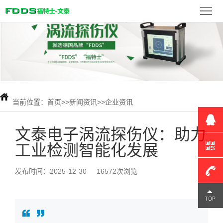
首
页
FDDS
产
品
新
展
闻
当前位置：
首页
>>
新闻资讯
>>
企业资讯
检
示
资
测
联
文泰电子涡流探伤仪：助力
工业检测智能化发展
讯
案
系
例
我
发布时间：2025-12-30
16572次浏览
们
180-
1309-