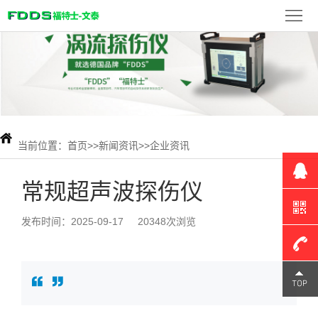
首
页
FDDS
产
品
新
展
闻
当前位置：
首页
>>
新闻资讯
>>
企业资讯
检
示
资
测
联
常规超声波探伤仪
讯
案
系
发布时间：2025-09-17
20348次浏览
例
我
们
180-
1309-