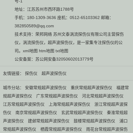
号-1
地址：江苏苏州市西环路1788号
手机：180-1309-3636 座机：0512-65103362 邮箱：
382850589@qq.com
技术支持：
荣邦网络
苏州文泰涡流探伤仪有限公司主营
探伤
仪
，
涡流探伤仪
，
超声波探伤仪
，是一家集专注探伤仪的公
司。
xml地图
htm地图
txt地图
公安备案：
苏公网安备32050602013779号
友情链接：
探伤仪
超声波探伤仪
城市分站：
安徽常规超声波探伤仪
重庆常规超声波探伤仪
福建常
规超声波探伤仪
广东常规超声波探伤仪
河北常规超声波探伤仪
江苏常规超声波探伤仪
上海常规超声波探伤仪
浙江常规超声波探
伤仪
南京常规超声波探伤仪
玄武常规超声波探伤仪
秦淮常规超
声波探伤仪
建邺常规超声波探伤仪
鼓楼常规超声波探伤仪
浦口
常规超声波探伤仪
栖霞常规超声波探伤仪
雨花台常规超声波探伤