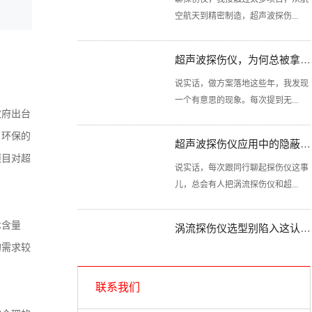
空航天到精密制造，超声波探伤...
超声波探伤仪，为何总被拿来直接对比
说实话，做方案落地这些年，我发现
一个有意思的现象。每次提到无...
政府出台
超声波探伤仪应用中的隐蔽陷阱你清楚吗？
、环保的
项目对超
说实话，每次跟同行聊起探伤仪这事
儿，总会有人把涡流探伤仪和超...
涡流探伤仪选型别陷入这认知误区
术含量
说实话，这些年接触过不少搞检测的
的需求较
朋友，总有人对涡流探伤仪和超...
联系我们
超声波探伤仪技术瓶颈到底出在哪里？