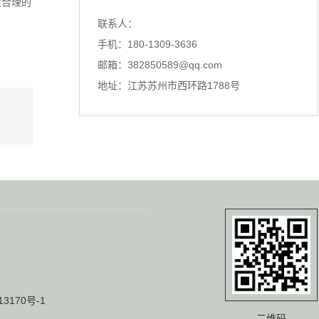
定合理的
探伤仪，特别是涡流探伤仪和超声波
联系人：
探伤仪，在工业领域的作用不言...
手机：180-1309-3636
邮箱：382850589@qq.com
一根头发丝的启示，看懂探伤仪的原理
地址：江苏苏州市西环路1788号
你知道吗？探伤仪的灵感，居然来自
一根看似脆弱的头发丝。我第一...
涡流探伤仪选型不对？问题可能出在这里
聊探伤仪，超声波探伤仪、涡流探伤
仪，这三者经常在同一个项目里...
真正把超声波探伤仪做好，都绕不开这件事
说实话，每次跟同行聊起探伤仪，总
能碰到一种情况：大家要么捧着...
13170号-1
二维码