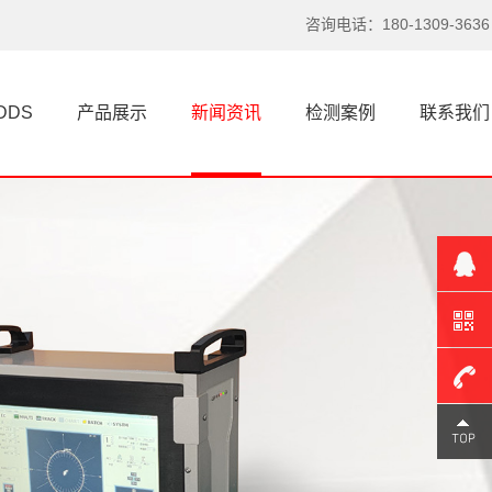
涡流探伤仪选型别陷入这认知误区
咨询电话：180-1309-3636
说实话，这些年接触过不少搞检测的
朋友，总有人对涡流探伤仪和超...
DDS
产品展示
新闻资讯
检测案例
联系我们
超声波探伤仪技术瓶颈到底出在哪里？
探伤仪，特别是涡流探伤仪和超声波
探伤仪，在工业领域的作用不言...
一根头发丝的启示，看懂探伤仪的原理
你知道吗？探伤仪的灵感，居然来自
一根看似脆弱的头发丝。我第一...
涡流探伤仪选型不对？问题可能出在这里
180-
聊探伤仪，超声波探伤仪、涡流探伤
仪，这三者经常在同一个项目里...
1309-