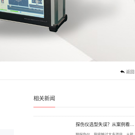
真正把超声波探伤仪做好，都绕不开这件事
3636
说实话，每次跟同行聊起探伤仪，总
能碰到一种情况：大家要么捧着...
涡流探伤仪的原理与实际应用解析
涡流探伤仪这个家伙，在无损检测领
域挺有意思的。你一提“探伤仪...
返回
同样是超声波探伤仪，标准执行为何差距这么大？
说实话，做这行这么多年，总有些事
相关新闻
让人心里不是滋味。比如，同是...
探伤仪选型失误？从案例看技术选型的关键点
聊探伤仪，我接触过太多项目，从航