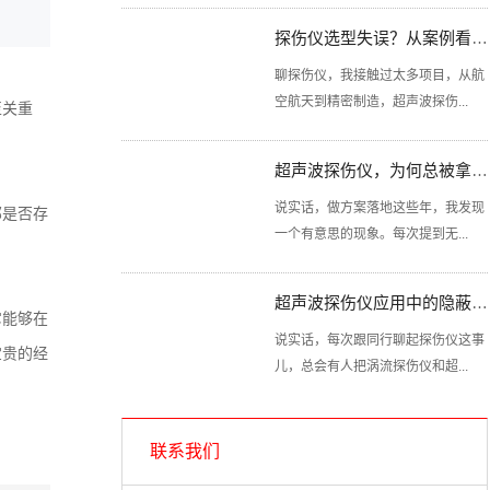
探伤仪选型失误？从案例看技术选型的关键点
聊探伤仪，我接触过太多项目，从航
空航天到精密制造，超声波探伤...
至关重
超声波探伤仪，为何总被拿来直接对比
说实话，做方案落地这些年，我发现
部是否存
一个有意思的现象。每次提到无...
超声波探伤仪应用中的隐蔽陷阱你清楚吗？
它能够在
说实话，每次跟同行聊起探伤仪这事
宝贵的经
儿，总会有人把涡流探伤仪和超...
涡流探伤仪选型别陷入这认知误区
联系我们
说实话，这些年接触过不少搞检测的
朋友，总有人对涡流探伤仪和超...