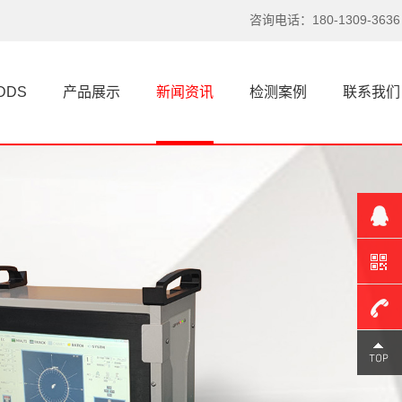
咨询电话：180-1309-3636
涡流探伤仪选型别陷入这认知误区
DDS
产品展示
新闻资讯
检测案例
联系我们
说实话，这些年接触过不少搞检测的
朋友，总有人对涡流探伤仪和超...
超声波探伤仪技术瓶颈到底出在哪里？
探伤仪，特别是涡流探伤仪和超声波
探伤仪，在工业领域的作用不言...
一根头发丝的启示，看懂探伤仪的原理
你知道吗？探伤仪的灵感，居然来自
一根看似脆弱的头发丝。我第一...
180-
涡流探伤仪选型不对？问题可能出在这里
1309-