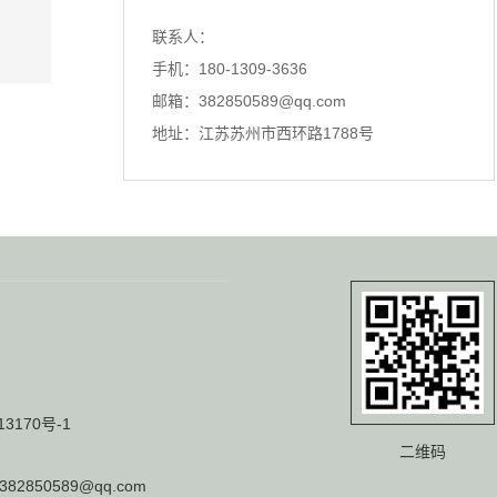
联系人：
超声波探伤仪技术瓶颈到底出在哪里？
手机：180-1309-3636
邮箱：382850589@qq.com
探伤仪，特别是涡流探伤仪和超声波
探伤仪，在工业领域的作用不言...
地址：江苏苏州市西环路1788号
一根头发丝的启示，看懂探伤仪的原理
你知道吗？探伤仪的灵感，居然来自
一根看似脆弱的头发丝。我第一...
涡流探伤仪选型不对？问题可能出在这里
聊探伤仪，超声波探伤仪、涡流探伤
仪，这三者经常在同一个项目里...
13170号-1
二维码
真正把超声波探伤仪做好，都绕不开这件事
382850589@qq.com