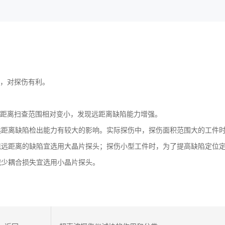
中，对探伤有利。
远距离扫查范围相对变小，发现远距离缺陷能力增强。
远距离缺陷检出能力有较大的影响。实际探伤中，探伤面积范围大的工件
现远距离的缺陷宜选用大晶片探头；探伤小型工件时，为了提高缺陷定位
减少耦合损失宜选用小晶片探头。