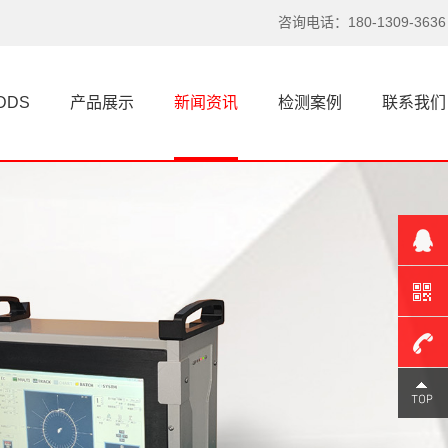
涡流探伤仪选型别陷入这认知误区
咨询电话：180-1309-3636
说实话，这些年接触过不少搞检测的
朋友，总有人对涡流探伤仪和超...
DDS
产品展示
新闻资讯
检测案例
联系我们
超声波探伤仪技术瓶颈到底出在哪里？
探伤仪，特别是涡流探伤仪和超声波
探伤仪，在工业领域的作用不言...
一根头发丝的启示，看懂探伤仪的原理
你知道吗？探伤仪的灵感，居然来自
一根看似脆弱的头发丝。我第一...
涡流探伤仪选型不对？问题可能出在这里
180-
聊探伤仪，超声波探伤仪、涡流探伤
1309-
仪，这三者经常在同一个项目里...