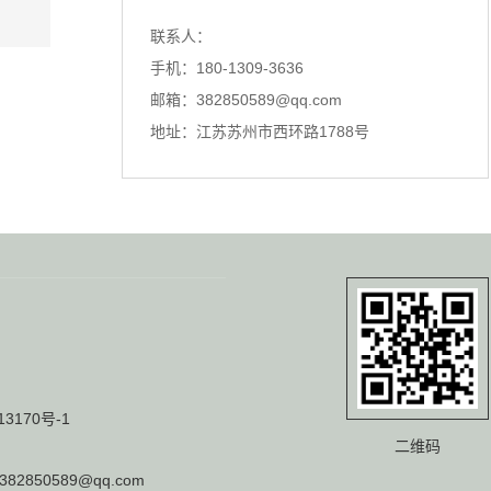
超声波探伤仪技术瓶颈到底出在哪里？
联系人：
探伤仪，特别是涡流探伤仪和超声波
手机：180-1309-3636
探伤仪，在工业领域的作用不言...
邮箱：382850589@qq.com
地址：江苏苏州市西环路1788号
一根头发丝的启示，看懂探伤仪的原理
你知道吗？探伤仪的灵感，居然来自
一根看似脆弱的头发丝。我第一...
涡流探伤仪选型不对？问题可能出在这里
聊探伤仪，超声波探伤仪、涡流探伤
仪，这三者经常在同一个项目里...
真正把超声波探伤仪做好，都绕不开这件事
13170号-1
说实话，每次跟同行聊起探伤仪，总
二维码
能碰到一种情况：大家要么捧着...
382850589@qq.com