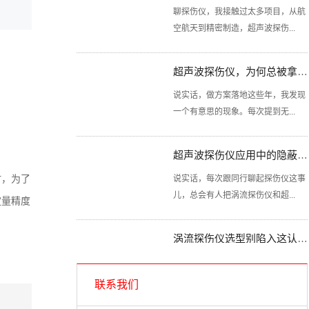
聊探伤仪，我接触过太多项目，从航
空航天到精密制造，超声波探伤...
超声波探伤仪，为何总被拿来直接对比
说实话，做方案落地这些年，我发现
一个有意思的现象。每次提到无...
超声波探伤仪应用中的隐蔽陷阱你清楚吗？
说实话，每次跟同行聊起探伤仪这事
时，为了
儿，总会有人把涡流探伤仪和超...
定量精度
涡流探伤仪选型别陷入这认知误区
说实话，这些年接触过不少搞检测的
朋友，总有人对涡流探伤仪和超...
联系我们