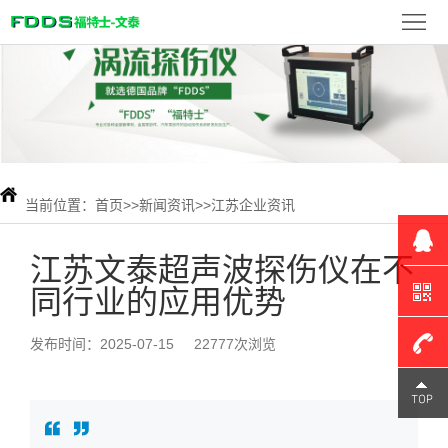
首
页
FDDS
产
品
新
展
闻
当前位置：
首页
>>
新闻资讯
>>
江苏企业资讯
检
示
资
测
联
江苏文泰超声波探伤仪在不
同行业的应用优势
讯
案
系
例
我
发布时间：2025-07-15
22777次浏览
们
180-
1309-