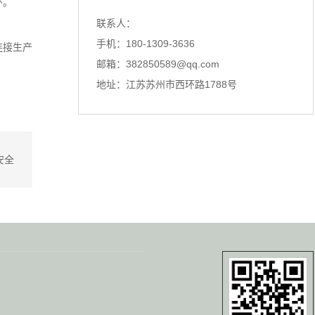
河北一根头发丝的启示，看懂探伤仪的原理
环。
联系人：
你知道吗？探伤仪的灵感，居然来自
一根看似脆弱的头发丝。我第一...
手机：180-1309-3636
连接生产
邮箱：382850589@qq.com
地址：江苏苏州市西环路1788号
河北涡流探伤仪选型不对？问题可能出在这里
聊探伤仪，超声波探伤仪、涡流探伤
仪，这三者经常在同一个项目里...
安全
河北真正把超声波探伤仪做好，都绕不开这件事
说实话，每次跟同行聊起探伤仪，总
能碰到一种情况：大家要么捧着...