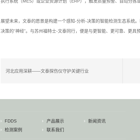
执行系统（MES）或企业资源计划（ERP），触发质量预警、自动分
展望未来，文泰的愿景是构建一个感知-分析-决策的智能检测生态系统。
决策的“神经”。与苏州福特士-文泰同行，便是与更智能、更可靠、更具
河北应用深耕——文泰探伤仪守护关键行业
FDDS
产品展示
新闻资讯
检测案例
联系我们