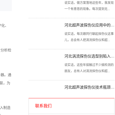
一个有意思的现象。每次提到无...
河北超声波探伤仪应用中的隐蔽陷阱你清楚吗？
字化、
说实话，每次跟同行聊起探伤仪这事
儿，总会有人把涡流探伤仪和超...
时分析检
河北涡流探伤仪选型别陷入这认知误区
说实话，这些年接触过不少搞检测的
朋友，总有人对涡流探伤仪和超...
务器。通
联，为
河北超声波探伤仪技术瓶颈到底出在哪里？
探伤仪，特别是涡流探伤仪和超声波
探伤仪，在工业领域的作用不言...
联系我们
汇入制造