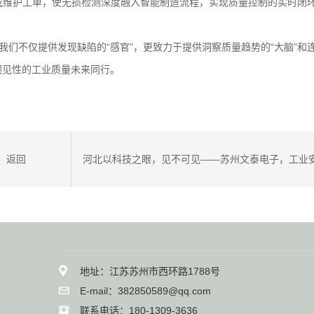
拣或维护工单，使无损检测深度融入智能制造流程，实现质量控制的实时闭
我们不仅提供发现缺陷的“感官”，更致力于提供洞察质量趋势的“大脑”和
预见性的工业质量未来同行。
返回
河北以科技之眼，见不可见——苏州文泰电子，工业
的精密感知者
地址：江苏苏州市西环路1788号
E-mail：382850589@qq.com
联系电话：180-1309-3636