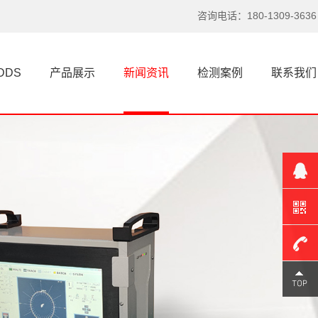
河北超声波探伤仪技术瓶颈到底出在哪里？
咨询电话：180-1309-3636
探伤仪，特别是涡流探伤仪和超声波
探伤仪，在工业领域的作用不言...
DDS
产品展示
新闻资讯
检测案例
联系我们
河北一根头发丝的启示，看懂探伤仪的原理
你知道吗？探伤仪的灵感，居然来自
一根看似脆弱的头发丝。我第一...
河北涡流探伤仪选型不对？问题可能出在这里
聊探伤仪，超声波探伤仪、涡流探伤
仪，这三者经常在同一个项目里...
河北真正把超声波探伤仪做好，都绕不开这件事
180-
说实话，每次跟同行聊起探伤仪，总
能碰到一种情况：大家要么捧着...
1309-