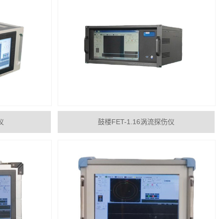
仪
鼓楼FET-1.16涡流探伤仪