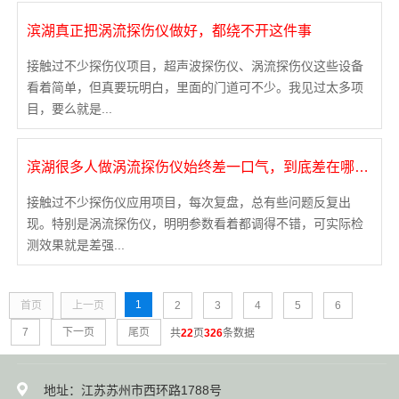
滨湖真正把涡流探伤仪做好，都绕不开这件事
接触过不少探伤仪项目，超声波探伤仪、涡流探伤仪这些设备
看着简单，但真要玩明白，里面的门道可不少。我见过太多项
目，要么就是...
滨湖很多人做涡流探伤仪始终差一口气，到底差在哪里？
接触过不少探伤仪应用项目，每次复盘，总有些问题反复出
现。特别是涡流探伤仪，明明参数看着都调得不错，可实际检
测效果就是差强...
1
首页
上一页
2
3
4
5
6
7
下一页
尾页
共
22
页
326
条数据
地址：江苏苏州市西环路1788号