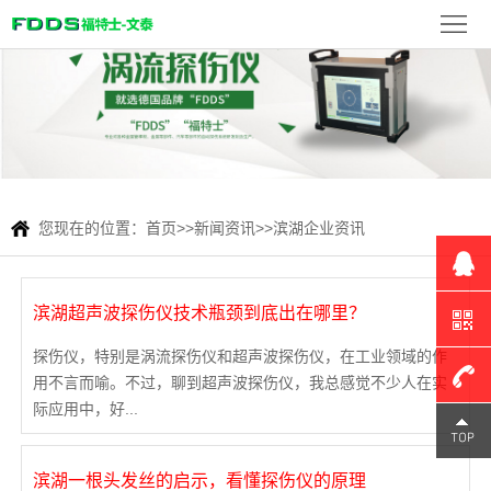
首
页
FDDS
产
品
新
展
闻
检
您现在的位置：
首页
>>
新闻资讯
>>
滨湖企业资讯
示
资
测
联
滨湖超声波探伤仪技术瓶颈到底出在哪里？
讯
案
系
探伤仪，特别是涡流探伤仪和超声波探伤仪，在工业领域的作
例
我
用不言而喻。不过，聊到超声波探伤仪，我总感觉不少人在实
际应用中，好...
们
180-
滨湖一根头发丝的启示，看懂探伤仪的原理
1309-